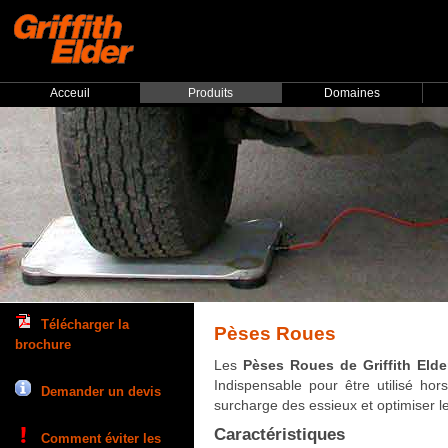
Acceuil
Produits
Domaines
Télécharger la
Pèses Roues
brochure
Les
Pèses Roues de Griffith Elde
Indispensable pour être utilisé hor
Demander un devis
surcharge des essieux et optimiser le
Caractéristiques
Comment éviter les